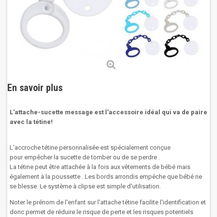
En savoir plus
L'attache-sucette message est l'accessoire idéal qui va de paire
avec la tétine!
L'accroche tétine personnalisée est spécialement conçue
pour empêcher la sucette de tomber ou de se perdre .
La tétine peut être attachée à la fois aux vêtements de bébé mais
également à la poussette .
Les bords arrondis empêche que bébé ne
se blesse.
Le système à clipse est simple d'utilisation.
Noter le prénom
de l'enfant
sur
l'attache
tétine
facilite
l'identification et
donc permet de
réduire
le risque de perte
et
les
risques potentiels