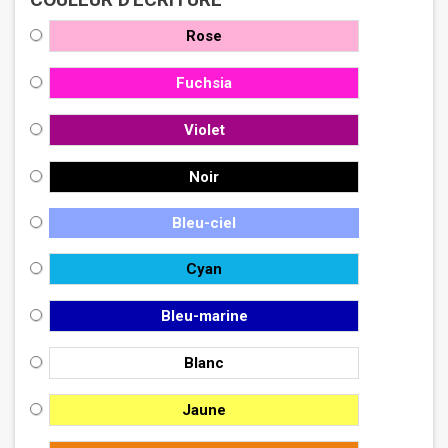
Rose
Fuchsia
Violet
Noir
Bleu-ciel
Cyan
Bleu-marine
Blanc
Jaune