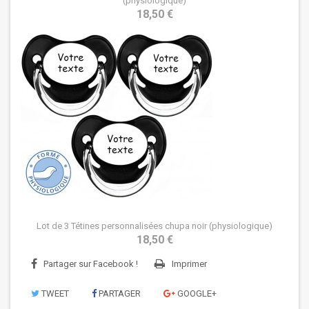
(physiologique)
18,50 €
Lot de 3 Tétines personnalisées chupa noir (physiologique)
18,50 €
Partager sur Facebook !
Imprimer
TWEET
PARTAGER
GOOGLE+