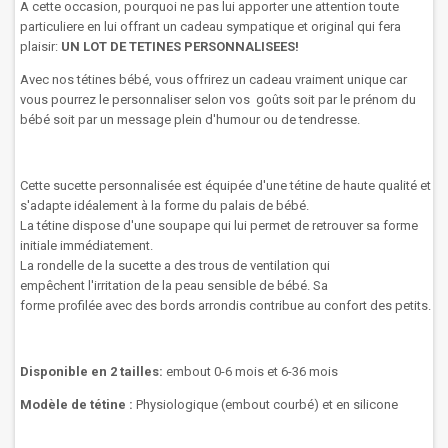
A cette occasion, pourquoi ne pas lui apporter une attention toute
particuliere en lui offrant un cadeau sympatique et original qui fera
plaisir:
UN LOT DE TETINES PERSONNALISEES!
Avec nos tétines bébé, vous offrirez un cadeau vraiment unique car
vous pourrez le personnaliser selon vos goûts soit par le prénom du
bébé soit par un message plein d'humour ou de tendresse.
Cette sucette
personnalisée
est
équipée
d'une tétine de haute qualité et
s'adapte idéalement à la forme du palais de bébé.
La
tétine
dispose d'une
soupape
qui lui permet
de retrouver sa
forme
initiale
immédiatement.
La rondelle
de la
sucette
a des trous
de ventilation
qui
empêchent
l'irritation
de
la peau sensible
de
bébé
.
Sa
forme
profilée
avec des bords arrondis
contribue au confort
des
petits.
Disponible en 2 tailles:
embout 0-6 mois et 6-36 mois
Modèle de tétine :
Physiologique (embout courbé) et en silicone