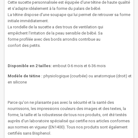
Cette sucette
personnalisée
est
équipée
d'une tétine de haute qualité
et s'adapte idéalement à la forme du palais de bébé.
La
tétine
dispose d'une
soupape
qui lui permet
de retrouver sa
forme
initiale
immédiatement.
La rondelle
de la
sucette
a des trous
de ventilation
qui
empêchent
l'irritation
de
la peau sensible
de
bébé
.
Sa
forme
profilée
avec des bords arrondis
contribue au
confort
des
petits.
Disponible en 2 tailles:
embout 0-6 mois et 6-36 mois
Modèle de tétine :
physiologique (courbée) ou anatomqiue (droit) et
en silicone
Parce qu'on ne plaisante pas avec la sécurité et la santé des
nourrissons, les impressions couleurs des images et des textes, la
forme, la taille et la robustesse de tous nos produits, ont été testés
auprès d'un laboratoire spécialisé qui certifie nos articles conformes
aux normes en vigueur (EN1400). Tous nos produits sont également
certifiés sans Bisphenol.