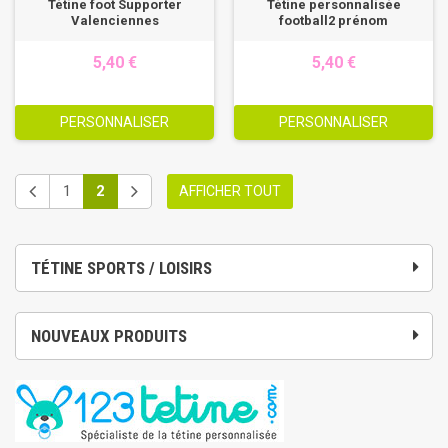
Tétine foot Supporter
Tétine personnalisée
Valenciennes
football2 prénom
5,40 €
5,40 €
PERSONNALISER
PERSONNALISER
1
2
AFFICHER TOUT
TÉTINE SPORTS / LOISIRS
NOUVEAUX PRODUITS