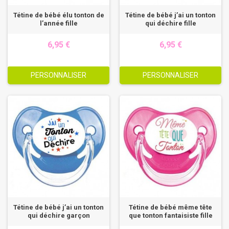
Tétine de bébé élu tonton de
Tétine de bébé j’ai un tonton
l’année fille
qui déchire fille
6,95 €
6,95 €
PERSONNALISER
PERSONNALISER
Tétine de bébé j’ai un tonton
Tétine de bébé même tête
qui déchire garçon
que tonton fantaisiste fille