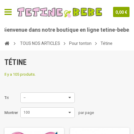
0,00 €
ns notre boutique en ligne tetine-bebe.com
TOUS NOS ARTICLES
Pour tonton
Tétine
TÉTINE
Il y a 105 produits.
Tri
--
Montrer
100
par page