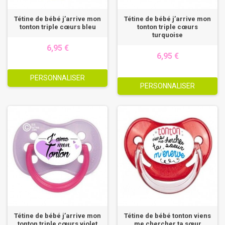
Tétine de bébé j’arrive mon
Tétine de bébé j’arrive mon
tonton triple cœurs bleu
tonton triple cœurs
turquoise
6,95 €
6,95 €
PERSONNALISER
PERSONNALISER
Tétine de bébé j’arrive mon
Tétine de bébé tonton viens
tonton triple cœurs violet
me chercher ta sœur