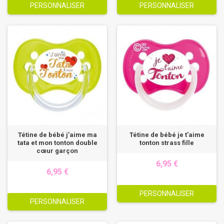
PERSONNALISER
PERSONNALISER
Tétine de bébé j’aime ma
Tétine de bébé je t’aime
tata et mon tonton double
tonton strass fille
cœur garçon
6,95 €
6,95 €
PERSONNALISER
PERSONNALISER