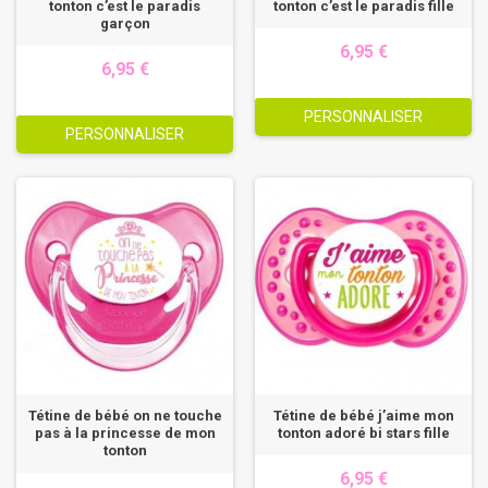
tonton c’est le paradis
tonton c’est le paradis fille
garçon
6,95 €
6,95 €
PERSONNALISER
PERSONNALISER
Tétine de bébé on ne touche
Tétine de bébé j’aime mon
pas à la princesse de mon
tonton adoré bi stars fille
tonton
6,95 €