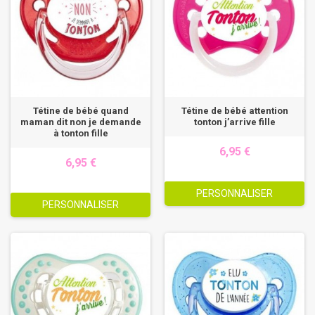
Tétine de bébé quand
Tétine de bébé attention
maman dit non je demande
tonton j’arrive fille
à tonton fille
6,95 €
6,95 €
PERSONNALISER
PERSONNALISER