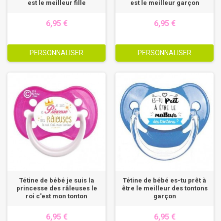
est le meilleur fille
est le meilleur garçon
6,95 €
6,95 €
PERSONNALISER
PERSONNALISER
Tétine de bébé je suis la
Tétine de bébé es-tu prêt à
princesse des râleuses le
être le meilleur des tontons
roi c'est mon tonton
garçon
6,95 €
6,95 €