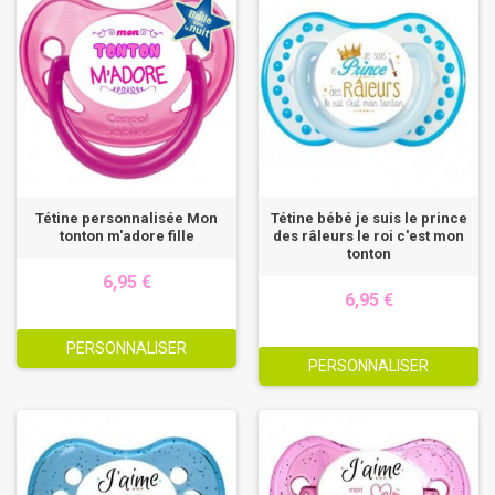
Tétine personnalisée Mon
Tétine bébé je suis le prince
tonton m'adore fille
des râleurs le roi c'est mon
tonton
6,95 €
6,95 €
PERSONNALISER
PERSONNALISER