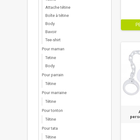
Attache tétine
Boîte à tétine
Body
P
Bavoir
Tee-shirt
Pour maman
Tetine
Body
Pour parrain
Tétine
Pour marraine
Tétine
Pour tonton
pers
Tétine
Pour tata
Tétine