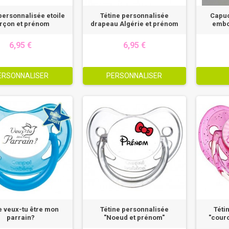
personnalisée etoile
Tétine personnalisée
Capuc
rçon et prénom
drapeau Algérie et prénom
embo
6,95 €
6,95 €
ERSONNALISER
PERSONNALISER
e veux-tu être mon
Tétine personnalisée
Téti
parrain?
"Noeud et prénom"
"cour