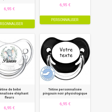
6,95 €
6,95 €
PERSONNALISER
RSONNALISER
étine de bébé
Tétine personnalisée
nnalisée éléphant
pingouin noir physiologique
fleurs
6,95 €
6,95 €