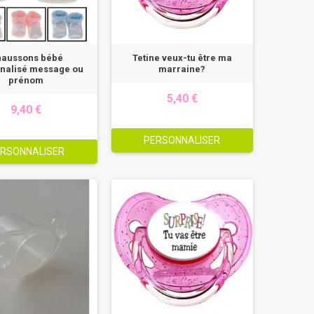
aussons bébé
Tetine veux-tu être ma
nalisé message ou
marraine?
prénom
5,40 €
9,40 €
PERSONNALISER
RSONNALISER