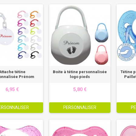
Attache tétine
Boite à tétine personnalisée
Tétine 
onnalisée Prénom
logo pieds
Paille
6,95 €
5,80 €
ERSONNALISER
PERSONNALISER
PE