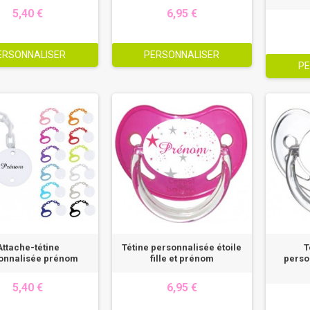
5,40 €
6,95 €
ERSONNALISER
PERSONNALISER
PE
Attache-tétine
Tétine personnalisée étoile
T
onnalisée prénom
fille et prénom
perso
5,40 €
6,95 €