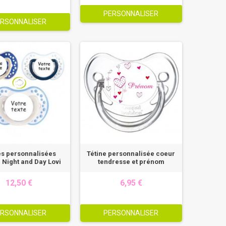
PERSONNALISER
RSONNALISER
es personnalisées
Tétine personnalisée coeur
 Night and Day Lovi
tendresse et prénom
12,50 €
6,95 €
RSONNALISER
PERSONNALISER