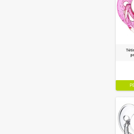
Tét
p
P