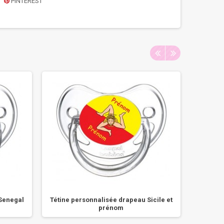
PINTEREST
Senegal
Tétine personnalisée drapeau Sicile et
Tét
prénom