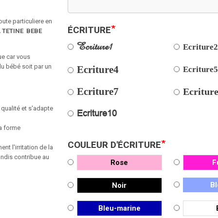
ute particuliere en
*
ÉCRITURE
 TETINE BEBE
Ecriture1
Ecriture
ue car vous
du bébé soit par un
Ecriture4
Ecriture
Ecriture7
Ecritur
 qualité et s'adapte
Ecriture10
a
forme
*
COULEUR D'ÉCRITURE
hent
l'irritation
de
la
ondis
contribue au
Rose
F
Bl
Noir
Bleu-marine