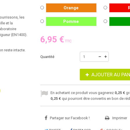
Orange
ourrissons, les
Pomme
le et la
aboratoire
vigueur (EN1400).
6,95 €
TTC
n reste intacte.
Quantité
AJOUTER AU PAN
En achetant ce produit vous gagnerez
0,25 €
gr
0,25 €
qui pourront être convertis en bon de ré
Partager sur Facebook !
Imprimer