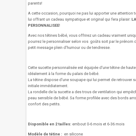
parents!
A cette occasion, pourquoi ne pas lui apporter une attention to
lui offrant un cadeau sympatique et original qui fera plaisir:
LA
PERSONNALISEE
!
Avec nos tétines bébé, vous offrirez un cadeau vraiment uniq
pourrez le personnaliser selon vos goûts soit par le prénom 
petit message plein d'humour ou de tendresse.
Cette sucette
personnalisée
est
équipée
d'une tétine de haute
idéalement à la forme du palais de bébé.
La
tétine
dispose d'une
soupape
qui lui permet
de retrouver s
initiale
immédiatement.
La rondelle
de la
sucette
a des trous
de ventilation
qui empêc
peau sensible
de
bébé
.
Sa forme
profilée
avec des bords arr
confort
des
petits.
Disponible en 2 tailles:
embout 0-6 mois et 6-36 mois
Modèle de tétine :
en silicone