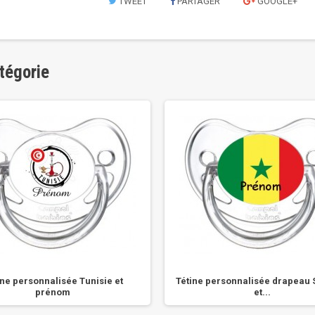
TWEET
PARTAGER
GOOGLE+
tégorie
ine personnalisée Tunisie et
Tétine personnalisée drapeau 
prénom
et...