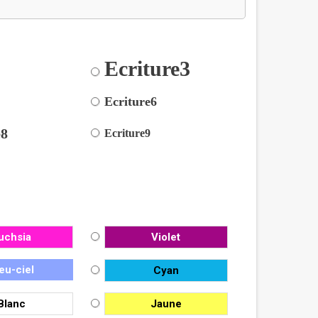
Ecriture3
2
5
Ecriture6
e8
Ecriture9
uchsia
Violet
eu-ciel
Cyan
Blanc
Jaune