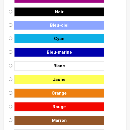
Noir
Bleu-ciel
Cyan
Bleu-marine
Blanc
Jaune
Orange
Rouge
Marron