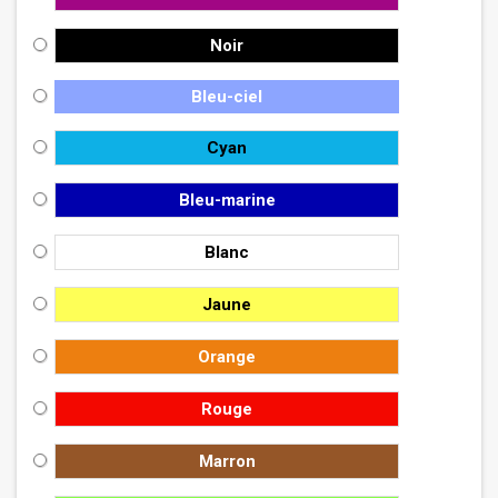
Noir
Bleu-ciel
Cyan
Bleu-marine
Blanc
Jaune
Orange
Rouge
Marron