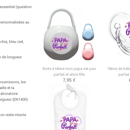
 essentiel (question
personnalisées au
schia, bleu ciel,
e de longueur
Boite à tétine mon papa est pas
Tétine de bé
parfait et alors fille
parfait
7,95 €
nourrissons, les
lle et la
laboratoire
 vigueur (EN1400).
on reste intacte.