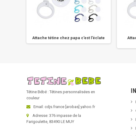
bavard
Attache tétine chez papa c’est l’éclate
Atta
I
Tétine Bébé : Tétines personnalisées en
couleur
Email: cdjs.france [arobas] yahoo.fr
Adresse: 376 impasse de la
Farigoulette, 83490 LE MUY