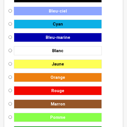
Bleu-ciel
Cyan
Bleu-marine
Blanc
Jaune
Orange
Rouge
Marron
Pomme