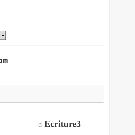
nom
Ecriture3
2