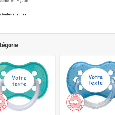
éenne en vigueur
 boîtes à tétines
tégorie