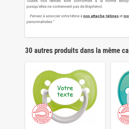
Toutes nos tétines sont conformes à la norme europ
puisqu'elles ne contiennent pas de Bisphénol.
Pensez à associer votre tétine à
nos attache-tétines
et
nos
personnalisées
"
30 autres produits dans la même ca