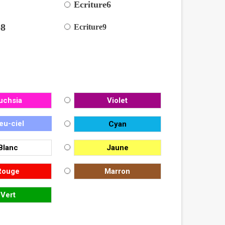
5
Ecriture6
e8
Ecriture9
uchsia
Violet
eu-ciel
Cyan
Blanc
Jaune
Rouge
Marron
Vert