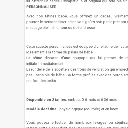
lui offrant un cadeau sympatique et original qui fera plaisir
PERSONNALISEE
!
Avec nos tétines bébé, vous offrirez un cadeau vraimen
pourrez le personnaliser selon vos goûts soit par le prénom 
message plein d'humour ou de tendresse.
Cette sucette
personnalisée
est
équipée
d'une tétine de haute
idéalement à la forme du palais de bébé.
La
tétine
dispose d'une
soupape
qui lui permet
de re
initiale
immédiatement.
La rondelle
de la
sucette
a des trous
de ventilation
qui empêc
peau sensible
de
bébé
.
Sa forme
profilée
avec des bords ar
confort
des
petits.
Disponible en 2 tailles:
embout 0-6 mois et 6-36 mois
Modèle de tétine :
physiologique (courbée) et en latex
Vous pouvez effectuer de nombreux lavages ou stérilisat