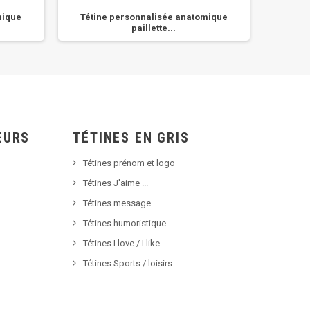
mique
Tétine personnalisée anatomique
Té
paillette...
EURS
TÉTINES EN GRIS
Tétines prénom et logo
Tétines J'aime ...
Tétines message
Tétines humoristique
Tétines I love / I like
Tétines Sports / loisirs