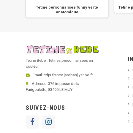
and day
Tétine personnalisée funny verte
Tétine 
anatomique
I
Tétine Bébé : Tétines personnalisées en
couleur
Email: cdjs.france [arobas] yahoo.fr
Adresse: 376 impasse de la
Farigoulette, 83490 LE MUY
SUIVEZ-NOUS