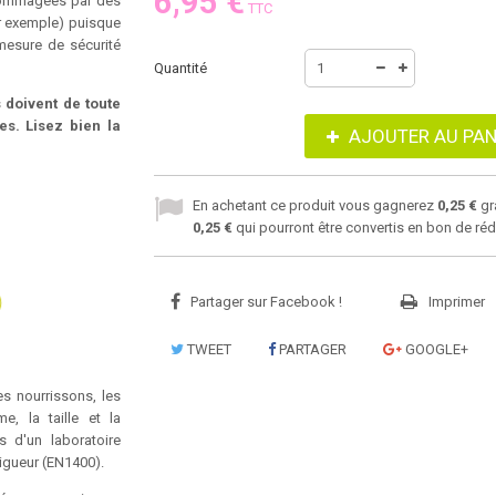
6,95 €
ndommagées par des
TTC
ar exemple) puisque
 mesure de sécurité
Quantité
 doivent de toute
s. Lisez bien la
AJOUTER AU PAN
En achetant ce produit vous gagnerez
0,25 €
gr
0,25 €
qui pourront être convertis en bon de ré
Partager sur Facebook !
Imprimer
TWEET
PARTAGER
GOOGLE+
es nourrissons, les
, la taille et la
 d'un laboratoire
vigueur (EN1400).