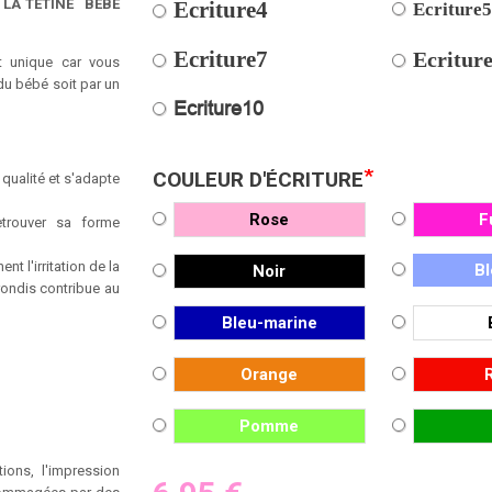
:
LA TETINE BEBE
Ecriture4
Ecriture
Ecriture7
Ecritur
t unique car vous
du bébé soit par un
Ecriture10
*
COULEUR D'ÉCRITURE
 qualité et s'adapte
Rose
F
trouver sa
forme
hent
l'irritation
de
la
Bl
Noir
rondis
contribue au
Bleu-marine
Orange
Pomme
ions, l'impression