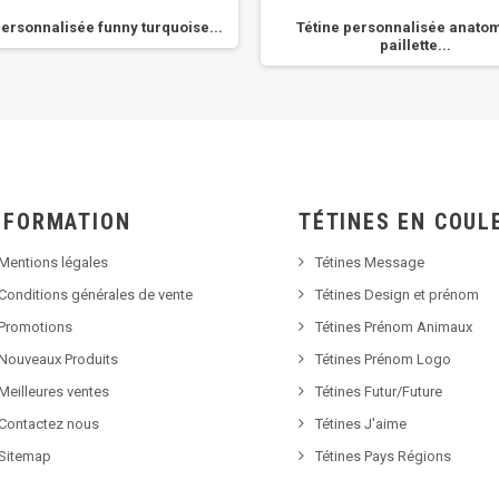
personnalisée funny turquoise...
Tétine personnalisée anato
paillette...
NFORMATION
TÉTINES EN COUL
Mentions légales
Tétines Message
Conditions générales de vente
Tétines Design et prénom
Promotions
Tétines Prénom Animaux
Nouveaux Produits
Tétines Prénom Logo
Meilleures ventes
Tétines Futur/Future
Contactez nous
Tétines J'aime
Sitemap
Tétines Pays Régions