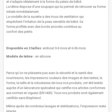
et s'adapte idéalement à la forme du palais de bébé.
La
tétine
dispose d'une
soupape
qui lui permet
de retrouver sa
forme
initiale
immédiatement.
La rondelle
de la
sucette
a des trous
de ventilation
qui
empêchent
l'irritation
de
la peau sensible
de
bébé
.
Sa
forme
profilée
avec des bords arrondis
contribue au
confort
des
petits.
Disponible en 2 tailles:
embout 0-6 mois et 6-36 mois
Modèle de tétine :
en silicone
Parce qu'on ne plaisante pas avec la sécurité et la santé des
nourrissons, les impressions couleurs des images et des textes, la
forme, la taille et la robustesse de tous nos produits, ont été testés
auprès d'un laboratoire spécialisé qui certifie nos articles conformes
aux normes en vigueur (EN1400). Tous nos produits sont également
certifiés sans Bisphenol.
Même après de nombreux lavages et stérilisations, l'impression reste
intacte.