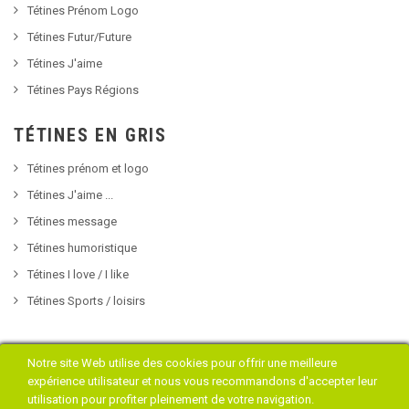
Tétines Prénom Logo
Tétines Futur/Future
Tétines J'aime
Tétines Pays Régions
TÉTINES EN GRIS
Tétines prénom et logo
Tétines J'aime ...
Tétines message
Tétines humoristique
Tétines I love / I like
Tétines Sports / loisirs
Notre site Web utilise des cookies pour offrir une meilleure
expérience utilisateur et nous vous recommandons d'accepter leur
Copyright © 2018 Tétine Bébé
utilisation pour profiter pleinement de votre navigation.