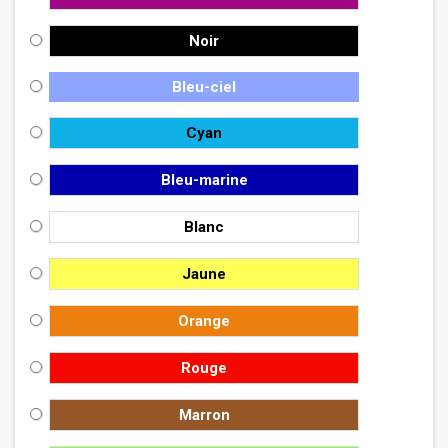
Noir
Bleu-ciel
Cyan
Bleu-marine
Blanc
Jaune
Orange
Rouge
Marron