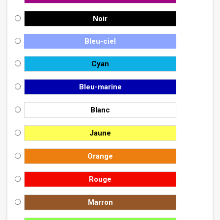
Noir
Bleu-ciel
Cyan
Bleu-marine
Blanc
Jaune
Orange
Rouge
Marron