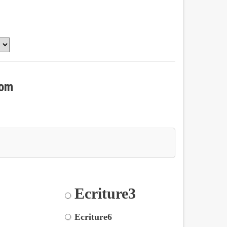
nom
Ecriture3
2
5
Ecriture6