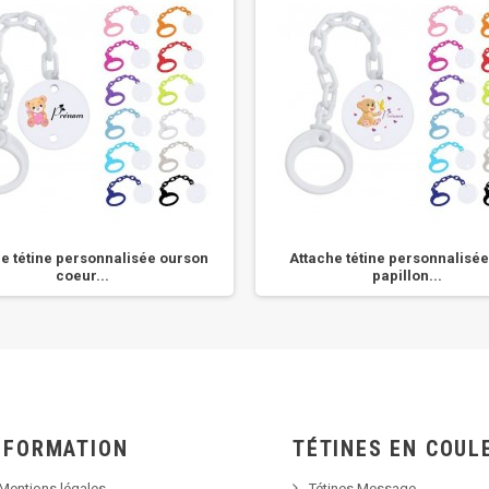
e tétine personnalisée ourson
Attache tétine personnalisé
coeur...
papillon...
NFORMATION
TÉTINES EN COUL
Mentions légales
Tétines Message