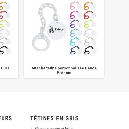
e Ours
Attache tétine personnalisée Panda
Attache
Prénom
EURS
TÉTINES EN GRIS
Tétines prénom et logo