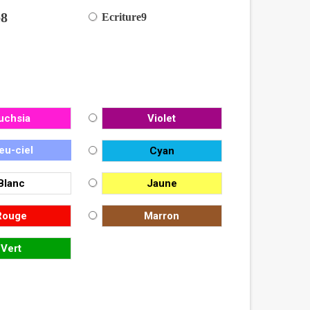
e8
Ecriture9
uchsia
Violet
eu-ciel
Cyan
Blanc
Jaune
Rouge
Marron
Vert