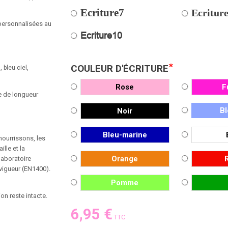
Ecriture7
Ecritur
personnalisées au
Ecriture10
*
COULEUR D'ÉCRITURE
, bleu ciel,
Rose
F
e de longueur
Bl
Noir
Bleu-marine
nourrissons, les
lle et la
Orange
laboratoire
 vigueur (EN1400).
Pomme
on reste intacte.
6,95 €
TTC