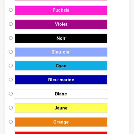
Fuchsia
Violet
Noir
Bleu-ciel
Cyan
Bleu-marine
Blanc
Jaune
Orange