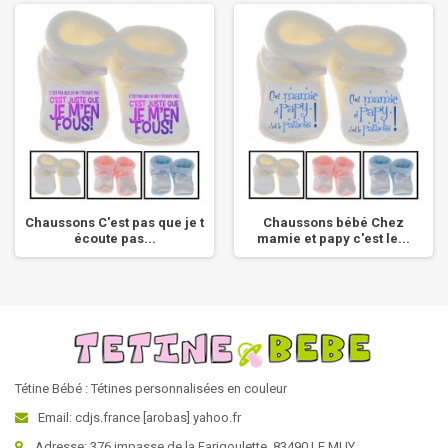
Chaussons C'est pas que je t
Chaussons bébé Chez
écoute pas...
mamie et papy c'est le...
Tétine Bébé : Tétines personnalisées en couleur
Email: cdjs.france [arobas] yahoo.fr
Adresse: 376 impasse de la Farigoulette, 83490 LE MUY