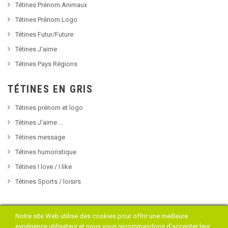
Tétines Prénom Animaux
Tétines Prénom Logo
Tétines Futur/Future
Tétines J'aime
Tétines Pays Régions
TÉTINES EN GRIS
Tétines prénom et logo
Tétines J'aime ...
Tétines message
Tétines humoristique
Tétines I love / I like
Tétines Sports / loisirs
Notre site Web utilise des cookies pour offrir une meilleure
expérience utilisateur et nous vous recommandons d'accepter leur