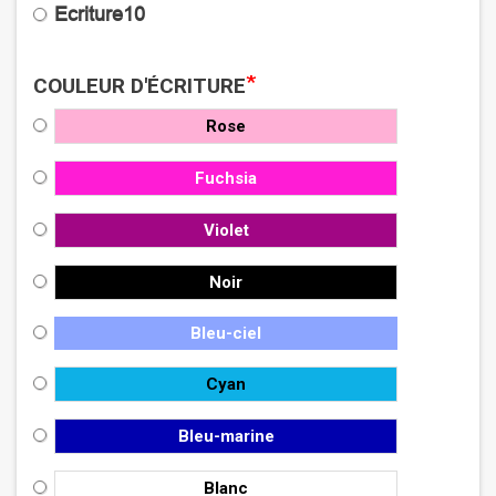
Ecriture10
*
COULEUR D'ÉCRITURE
Rose
Fuchsia
Violet
Noir
Bleu-ciel
Cyan
Bleu-marine
Blanc