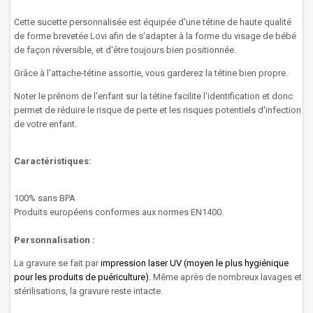
Cette sucette
personnalisée
est
équipée
d'une tétine de haute qualité
de forme brevetée Lovi afin de s'adapter à la forme du visage de bébé
de façon réversible, et d'être toujours bien positionnée.
Grâce à l'attache-tétine assortie, vous garderez la tétine bien propre.
Noter le prénom
de l'enfant
sur
la
tétine
facilite
l'identification et donc
permet de
réduire
le risque de perte
et
les
risques potentiels
d'infection
de
votre enfant
.
Caractéristiques:
100% sans BPA
Produits e
uropéens conformes aux normes EN1400.
Personnalisation :
La gravure se fait par
impression laser UV (moyen le plus hygiénique
pour les produits de puériculture).
Même après de nombreux lavages et
stérilisations, la gravure reste intacte.