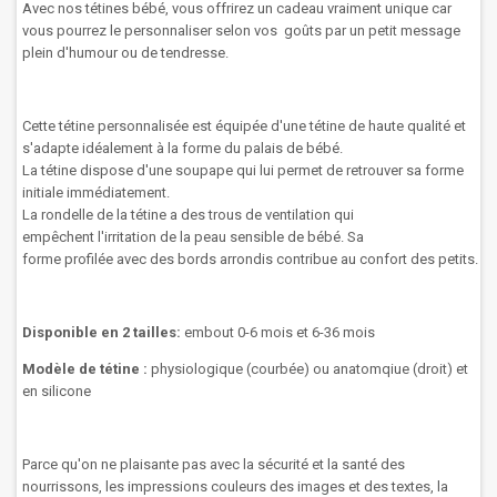
Avec nos tétines bébé, vous offrirez un cadeau vraiment unique car
vous pourrez le personnaliser selon vos goûts par un petit message
plein d'humour ou de tendresse.
Cette tétine
personnalisée
est
équipée
d'une tétine de haute qualité et
s'adapte idéalement à la forme du palais de bébé.
La
tétine
dispose d'une
soupape
qui lui permet
de retrouver sa
forme
initiale
immédiatement.
La rondelle
de la tétine
a des trous
de ventilation
qui
empêchent
l'irritation
de
la peau sensible
de
bébé
.
Sa
forme
profilée
avec des bords arrondis
contribue au confort
des
petits.
Disponible en 2 tailles:
embout 0-6 mois et 6-36 mois
Modèle de tétine :
physiologique (courbée) ou anatomqiue (droit) et
en silicone
Parce qu'on ne plaisante pas avec la sécurité et la santé des
nourrissons, les impressions couleurs des images et des textes, la