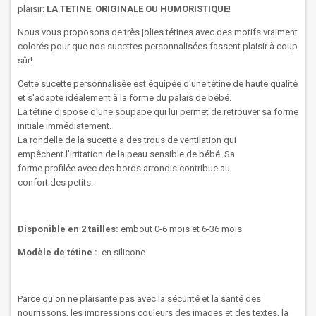
plaisir:
LA TETINE ORIGINALE OU HUMORISTIQUE
!
Nous vous proposons de très jolies tétines avec des motifs vraiment
colorés pour que nos sucettes personnalisées fassent plaisir à coup
sûr!
Cette sucette
personnalisée
est
équipée
d'une tétine de haute qualité
et s'adapte idéalement à la forme du palais de bébé.
La
tétine
dispose d'une
soupape
qui lui permet
de retrouver sa
forme
initiale
immédiatement.
La rondelle
de la
sucette
a des trous
de ventilation
qui
empêchent
l'irritation
de
la peau sensible
de
bébé
.
Sa
forme
profilée
avec des bords arrondis
contribue au
confort
des
petits.
Disponible en 2 tailles:
embout 0-6 mois et 6-36 mois
Modèle de tétine :
en silicone
Parce qu'on ne plaisante pas avec la sécurité et la santé des
nourrissons, les impressions couleurs des images et des textes, la