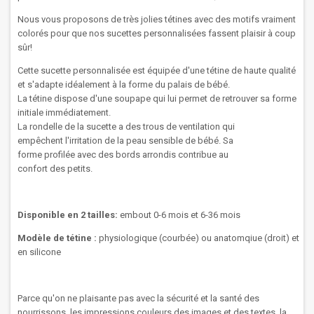
Nous vous proposons de très jolies tétines avec des motifs vraiment
colorés pour que nos sucettes personnalisées fassent plaisir à coup
sûr!
Cette sucette
personnalisée
est
équipée
d'une tétine de haute qualité
et s'adapte idéalement à la forme du palais de bébé.
La
tétine
dispose d'une
soupape
qui lui permet
de retrouver sa
forme
initiale
immédiatement.
La rondelle
de la
sucette
a des trous
de ventilation
qui
empêchent
l'irritation
de
la peau sensible
de
bébé
.
Sa
forme
profilée
avec des bords arrondis
contribue au
confort
des
petits.
Disponible en 2 tailles:
embout 0-6 mois et 6-36 mois
Modèle de tétine :
physiologique (courbée) ou anatomqiue (droit) et
en silicone
Parce qu'on ne plaisante pas avec la sécurité et la santé des
nourrissons, les impressions couleurs des images et des textes, la