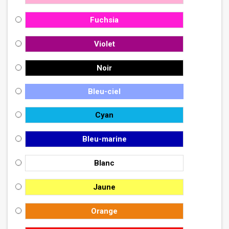
Fuchsia
Violet
Noir
Bleu-ciel
Cyan
Bleu-marine
Blanc
Jaune
Orange