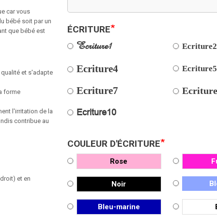
ue car vous
du bébé soit par un
*
ÉCRITURE
ant que bébé est
Ecriture1
Ecriture
Ecriture4
Ecriture
 qualité et s'adapte
Ecriture7
Ecritur
a
forme
hent
l'irritation
de
la
Ecriture10
ondis
contribue au
*
COULEUR D'ÉCRITURE
Rose
F
roit) et en
Bl
Noir
Bleu-marine