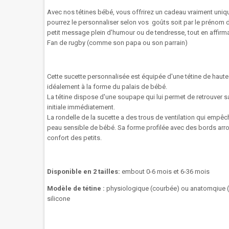
Avec nos tétines bébé, vous offrirez un cadeau vraiment uniq
pourrez le personnaliser selon vos goûts soit par le prénom 
petit message plein d'humour ou de tendresse, tout en affirm
Fan de rugby (comme son papa ou son parrain)
Cette sucette
personnalisée
est
équipée
d'une tétine de haute
idéalement à la forme du palais de bébé.
La
tétine
dispose d'une
soupape
qui lui permet
de retrouver s
initiale
immédiatement.
La rondelle
de la
sucette
a des trous
de ventilation
qui empêc
peau sensible
de
bébé
.
Sa forme
profilée
avec des bords arr
confort
des
petits.
Disponible en 2 tailles:
embout 0-6 mois et 6-36 mois
Modèle de tétine :
physiologique (courbée) ou anatomqiue (d
silicone