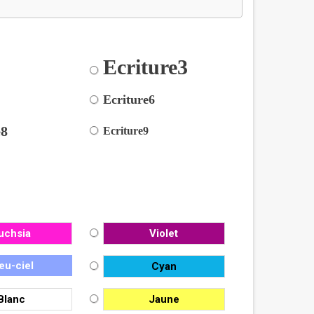
Ecriture3
2
5
Ecriture6
e8
Ecriture9
uchsia
Violet
eu-ciel
Cyan
Blanc
Jaune