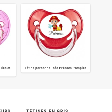
ïles et
Tétine personnalisée Prénom Pompier
Tétin
EURS
TÉTINES EN GRIS