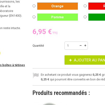
ourrissons, les
Orange
le et la
aboratoire
vigueur (EN1400).
Pomme
n reste intacte.
6,95 €
TTC
Quantité
AJOUTER AU PAN
s boîtes à tétines
En achetant ce produit vous gagnerez
0,25 €
gr
0,25 €
qui pourront être convertis en bon de ré
Produits recommandés :