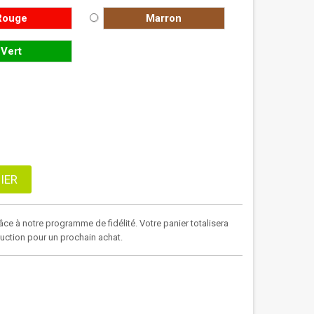
Rouge
Marron
Vert
IER
âce à notre programme de fidélité. Votre panier totalisera
duction pour un prochain achat.