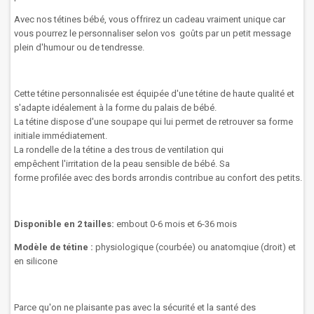
Avec nos tétines bébé, vous offrirez un cadeau vraiment unique car
vous pourrez le personnaliser selon vos goûts par un petit message
plein d'humour ou de tendresse.
Cette tétine
personnalisée
est
équipée
d'une tétine de haute qualité et
s'adapte idéalement à la forme du palais de bébé.
La
tétine
dispose d'une
soupape
qui lui permet
de retrouver sa
forme
initiale
immédiatement.
La rondelle
de la tétine
a des trous
de ventilation
qui
empêchent
l'irritation
de
la peau sensible
de
bébé
.
Sa
forme
profilée
avec des bords arrondis
contribue au confort
des
petits.
Disponible en 2 tailles:
embout 0-6 mois et 6-36 mois
Modèle de tétine :
physiologique (courbée) ou anatomqiue (droit) et
en silicone
Parce qu'on ne plaisante pas avec la sécurité et la santé des