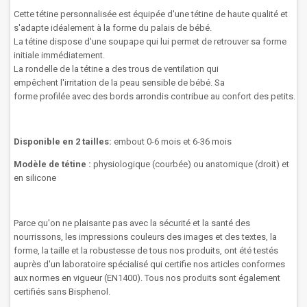
Cette tétine
personnalisée
est
équipée
d'une tétine de haute qualité et
s'adapte idéalement à la forme du palais de bébé.
La
tétine
dispose d'une
soupape
qui lui permet
de retrouver sa
forme
initiale
immédiatement.
La rondelle
de la tétine
a des trous
de ventilation
qui
empêchent
l'irritation
de
la peau sensible
de
bébé
.
Sa
forme
profilée
avec des bords arrondis
contribue au confort
des
petits.
Disponible en 2 tailles:
embout 0-6 mois et 6-36 mois
Modèle de tétine :
physiologique (courbée) ou anatomique (droit) et
en silicone
Parce qu'on ne plaisante pas avec la sécurité et la santé des
nourrissons, les impressions couleurs des images et des textes, la
forme, la taille et la robustesse de tous nos produits, ont été testés
auprès d'un laboratoire spécialisé qui certifie nos articles conformes
aux normes en vigueur (EN1400). Tous nos produits sont également
certifiés sans Bisphenol.