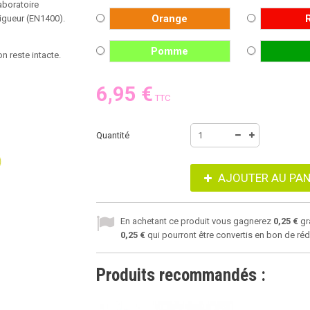
aboratoire
Orange
vigueur (EN1400).
Pomme
n reste intacte.
6,95 €
TTC
Quantité
AJOUTER AU PAN
En achetant ce produit vous gagnerez
0,25 €
gr
0,25 €
qui pourront être convertis en bon de ré
Produits recommandés :