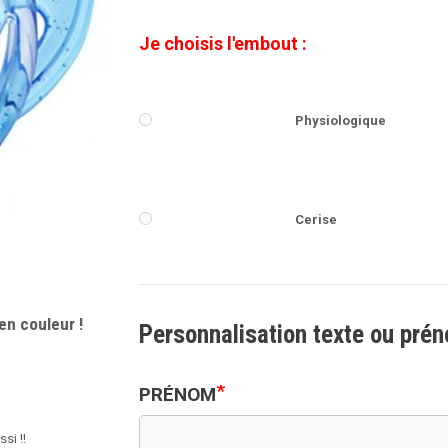
Je choisis l'embout :
Physiologique
Cerise
en couleur !
Personnalisation texte ou pré
*
PRÉNOM
si !!