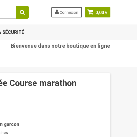
Connexion
0,00 €
A SÉCURITÉ
Bienvenue dans notre boutique en ligne tetine-bebe.c
sée Course marathon
on garcon
tines