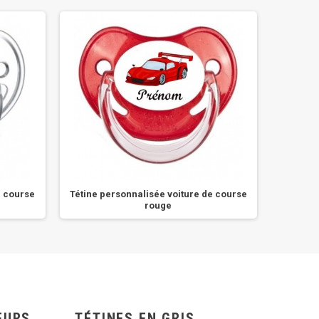
e course
Tétine personnalisée voiture de course
Tétin
rouge
EURS
TÉTINES EN GRIS