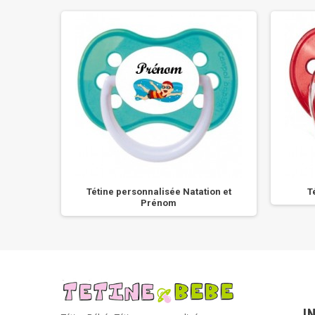
aime FC
Tétine personnalisée Natation et
T
Prénom
I