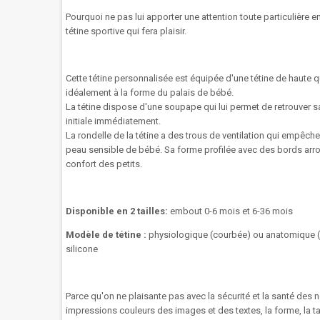
Pourquoi ne pas lui apporter une attention toute particulière en
tétine sportive qui fera plaisir.
Cette tétine
personnalisée
est
équipée
d'une tétine de haute q
idéalement à la forme du palais de bébé.
La
tétine
dispose d'une
soupape
qui lui permet
de retrouver s
initiale
immédiatement.
La rondelle
de la tétine
a des trous
de ventilation
qui empêche
peau sensible
de
bébé
.
Sa forme
profilée
avec des bords arr
confort
des
petits.
Disponible en 2 tailles:
embout 0-6 mois et 6-36 mois
Modèle de tétine :
physiologique (courbée) ou anatomique (d
silicone
Parce qu'on ne plaisante pas avec la sécurité et la santé des n
impressions couleurs des images et des textes, la forme, la tail