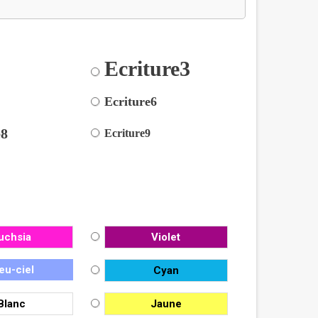
Ecriture3
2
5
Ecriture6
e8
Ecriture9
uchsia
Violet
eu-ciel
Cyan
Blanc
Jaune