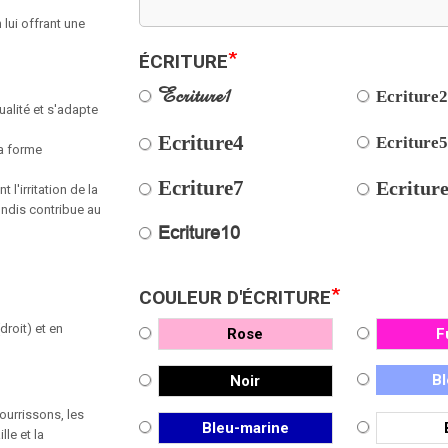
 lui offrant une
*
ÉCRITURE
Ecriture1
Ecriture
ualité et s'adapte
Ecriture4
Ecriture
a
forme
Ecriture7
Ecritur
nt
l'irritation
de
la
ondis
contribue au
Ecriture10
*
COULEUR D'ÉCRITURE
roit) et en
Rose
F
Bl
Noir
ourrissons, les
Bleu-marine
le et la