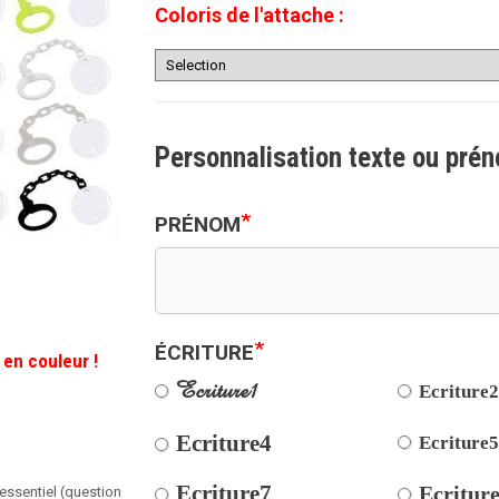
Coloris de l'attache :
Personnalisation texte ou pré
*
PRÉNOM
*
ÉCRITURE
 en couleur !
Ecriture1
Ecriture
Ecriture4
Ecriture
Ecriture7
Ecritur
 essentiel (question