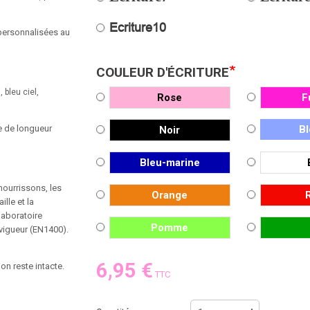
Ecriture10
personnalisées au
*
COULEUR D'ÉCRITURE
, bleu ciel,
Rose
F
e de longueur
Bl
Noir
Bleu-marine
nourrissons, les
Orange
lle et la
laboratoire
Pomme
 vigueur (EN1400).
6,95 €
on reste intacte.
TTC