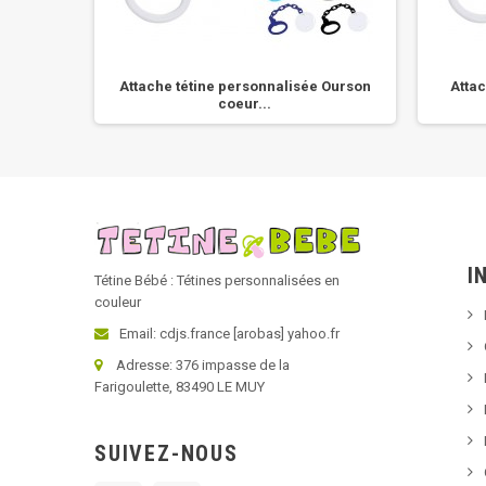
 Lapin
Attache tétine personnalisée Ourson
Attac
coeur...
I
Tétine Bébé : Tétines personnalisées en
couleur
Email: cdjs.france [arobas] yahoo.fr
Adresse: 376 impasse de la
Farigoulette, 83490 LE MUY
SUIVEZ-NOUS