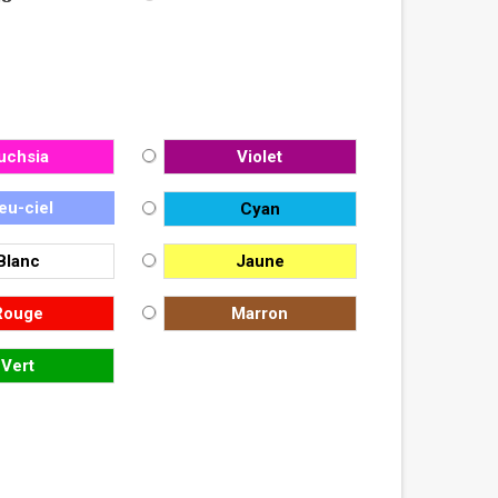
uchsia
Violet
eu-ciel
Cyan
Blanc
Jaune
Rouge
Marron
Vert