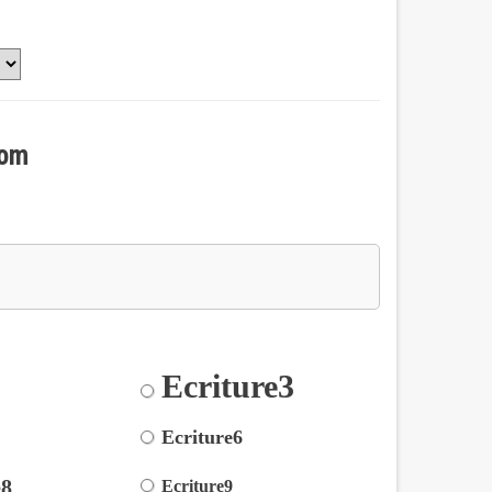
nom
Ecriture3
2
5
Ecriture6
e8
Ecriture9