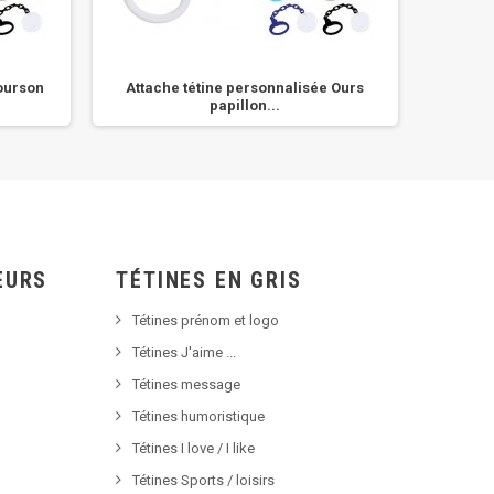
 ourson
Attache tétine personnalisée Ours
Attache
papillon...
EURS
TÉTINES EN GRIS
Tétines prénom et logo
Tétines J'aime ...
Tétines message
Tétines humoristique
Tétines I love / I like
Tétines Sports / loisirs