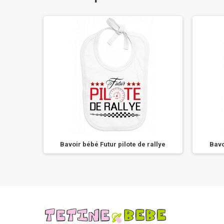
e
Bavoir bébé Futur pilote de rallye
Bavo