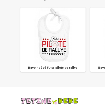
e
Bavoir bébé Futur pilote de rallye
Bavo