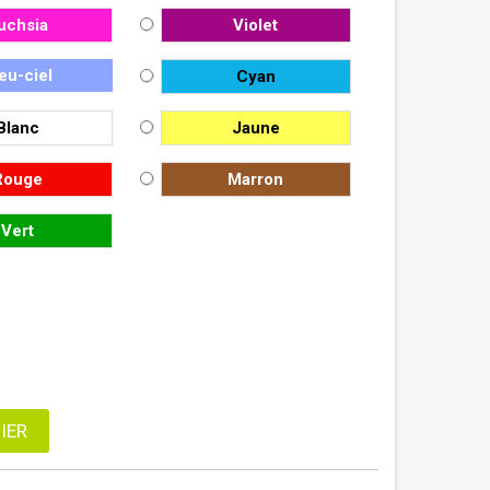
uchsia
Violet
eu-ciel
Cyan
Blanc
Jaune
Rouge
Marron
Vert
IER