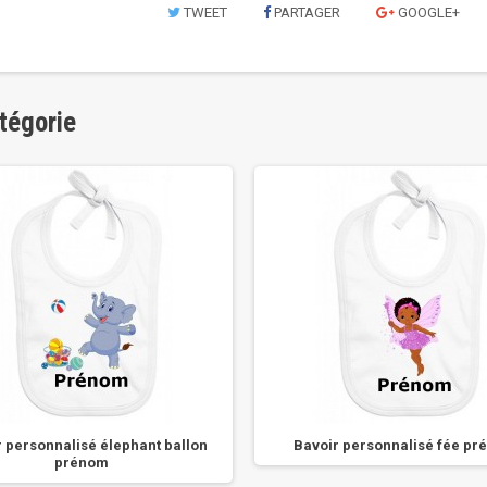
TWEET
PARTAGER
GOOGLE+
tégorie
 personnalisé élephant ballon
Bavoir personnalisé fée p
prénom