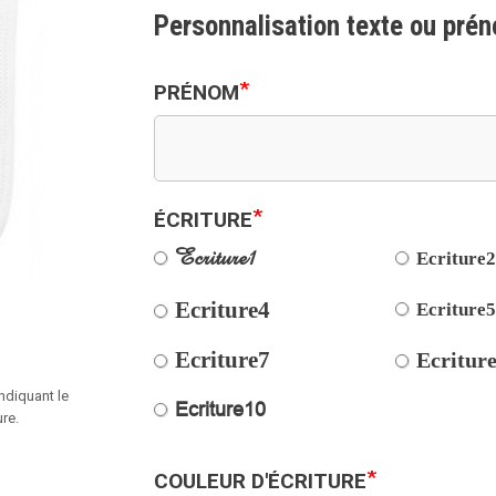
Personnalisation texte ou pré
*
PRÉNOM
*
ÉCRITURE
Ecriture1
Ecriture
Ecriture4
Ecriture
Ecriture7
Ecritur
ndiquant le
Ecriture10
ure.
*
COULEUR D'ÉCRITURE