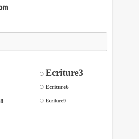
nom
Ecriture3
2
5
Ecriture6
e8
Ecriture9