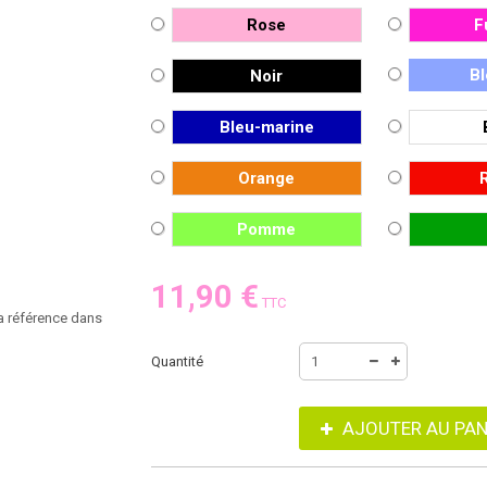
Rose
F
Bl
Noir
Bleu-marine
Orange
Pomme
11,90 €
TTC
 la référence dans
Quantité
AJOUTER AU PAN