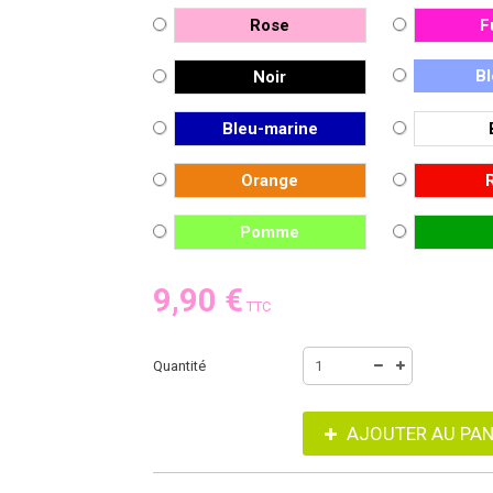
Rose
F
Bl
Noir
Bleu-marine
Orange
Pomme
9,90 €
TTC
Quantité
AJOUTER AU PAN