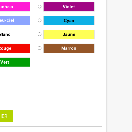
uchsia
Violet
eu-ciel
Cyan
Blanc
Jaune
Rouge
Marron
Vert
IER