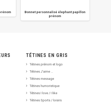
 prénom
Bonnet personnalisé élephant papillon
Bon
prénom
EURS
TÉTINES EN GRIS
Tétines prénom et logo
Tétines J'aime ...
Tétines message
Tétines humoristique
Tétines I love / I like
Tétines Sports / loisirs