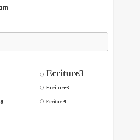
nom
Ecriture3
2
5
Ecriture6
e8
Ecriture9