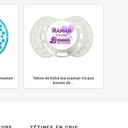
e maman
Tétine de bébé ma maman n'a pas
Tétin
besoin de...