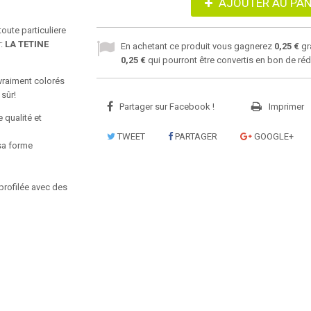
AJOUTER AU PAN
oute particuliere
r:
LA TETINE
En achetant ce produit vous gagnerez
0,25 €
gr
0,25 €
qui pourront être convertis en bon de ré
vraiment colorés
sûr!
Partager sur Facebook !
Imprimer
 qualité et
TWEET
PARTAGER
GOOGLE+
sa
forme
profilée
avec des