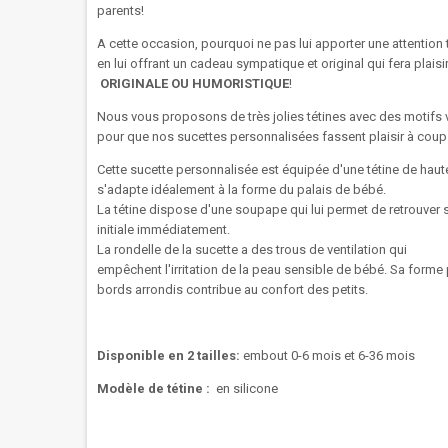
parents!
A cette occasion, pourquoi ne pas lui apporter une attention t
en lui offrant un cadeau sympatique et original qui fera plaisi
ORIGINALE OU HUMORISTIQUE
!
Nous vous proposons de très jolies tétines avec des motifs 
pour que nos sucettes personnalisées fassent plaisir à coup 
Cette sucette
personnalisée
est
équipée
d'une tétine de haute
s'adapte idéalement à la forme du palais de bébé.
La
tétine
dispose d'une
soupape
qui lui permet
de retrouver 
initiale
immédiatement.
La rondelle
de la
sucette
a des trous
de ventilation
qui
empêchent
l'irritation
de
la peau sensible
de
bébé
.
Sa forme
bords arrondis
contribue au confort
des
petits.
Disponible en 2 tailles:
embout 0-6 mois et 6-36 mois
Modèle de tétine :
en silicone