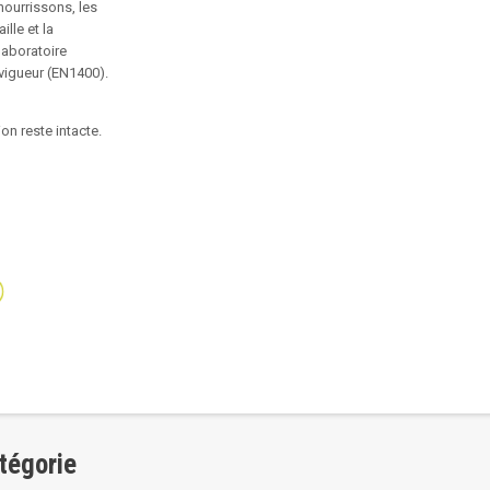
nourrissons, les
lle et la
laboratoire
 vigueur (EN1400).
on reste intacte.
tégorie