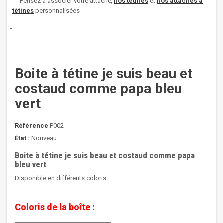
Pensez à associer votre attache,
nos
tétines
et
nos attaches à
tétines
personnalisées
"
Boite à tétine je suis beau et
costaud comme papa bleu
vert
Référence
P002
État :
Nouveau
Boite à tétine je suis beau et costaud comme papa
bleu vert
Disponible en différents coloris
Coloris de la boîte :