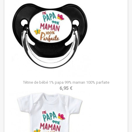
Tétine de bébé 1% papa 99% maman 100% parfaite
6,95 €